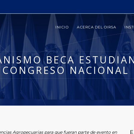
INICIO
ACERCA DEL OIRSA
INST
NISMO BECA ESTUDIA
N CONGRESO NACIONAL
E
cias Agropecuarias para que fueran parte de evento en