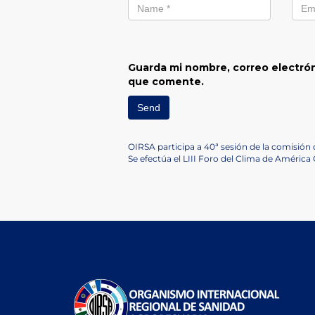
Guarda mi nombre, correo electrón
que comente.
Navegación
Previous
OIRSA participa a 40ª sesión de la comisión
Post
Next
Se efectúa el LIII Foro del Clima de América
de
Post
entradas