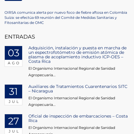
Navegación
Previous
OIRSA comunica alerta por nuevo foco de fiebre aftosa en Colombia
Post
Next
Suiza: se efectúa 69 reunión del Comité de Medidas Sanitarias y
de
Post
Fitosanitarias de OMC
entradas
ENTRADAS
Adquisición, instalación y puesta en marcha de
03
un espectrofotómetro de emisión atómica de
plasma de acoplamiento inductivo ICP-OES –
Costa Rica
AGO
El Organismo Internacional Regional de Sanidad
Agropecuaria...
Auxiliares de Tratamientos Cuarentenarios SITC
31
– Nicaragua
El Organismo Internacional Regional de Sanidad
JUL
Agropecuaria...
Oficial de inspección de embarcaciones – Costa
27
Rica
El Organismo Internacional Regional de Sanidad
JUL