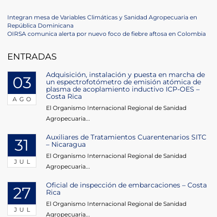
Navegación
Previous
Integran mesa de Variables Climáticas y Sanidad Agropecuaria en
Post
República Dominicana
de
Next
OIRSA comunica alerta por nuevo foco de fiebre aftosa en Colombia
Post
entradas
ENTRADAS
Adquisición, instalación y puesta en marcha de
03
un espectrofotómetro de emisión atómica de
plasma de acoplamiento inductivo ICP-OES –
Costa Rica
AGO
El Organismo Internacional Regional de Sanidad
Agropecuaria...
Auxiliares de Tratamientos Cuarentenarios SITC
31
– Nicaragua
El Organismo Internacional Regional de Sanidad
JUL
Agropecuaria...
Oficial de inspección de embarcaciones – Costa
27
Rica
El Organismo Internacional Regional de Sanidad
JUL
Agropecuaria...