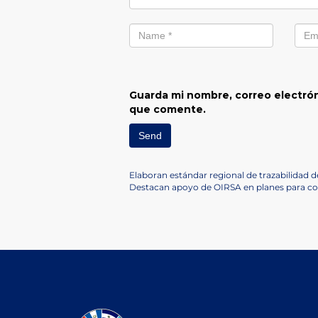
Guarda mi nombre, correo electrón
que comente.
Navegación
Previous
Elaboran estándar regional de trazabilidad
Post
Next
Destacan apoyo de OIRSA en planes para con
de
Post
entradas