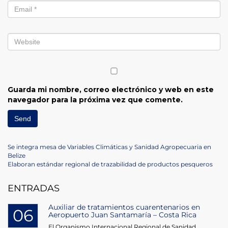
Guarda mi nombre, correo electrónico y web en este
navegador para la próxima vez que comente.
Navegación
Previous
Se integra mesa de Variables Climáticas y Sanidad Agropecuaria en
Post
Belize
de
Next
Elaboran estándar regional de trazabilidad de productos pesqueros
Post
entradas
ENTRADAS
Auxiliar de tratamientos cuarentenarios en
06
Aeropuerto Juan Santamaría – Costa Rica
El Organismo Internacional Regional de Sanidad