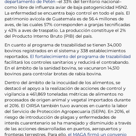
departamento de Petén
–el 33% del territorio nacional–
como libre de influenza aviar de baja patogenicidad H5N2.
La enfermedad se encuentra bajo control en todo el país. El
patrimonio avícola de Guatemala es de 56.4 millones de
aves, de las cuales 57% corresponden a granjas tecnificadas
y 43% a aves de traspatio. La producción constituye el 2%
del Producto Interno Bruto (PIB) del país.
En cuanto al programa de trazabilidad se tienen 34,000
bovinos registrados en el sistema y 338 establecimientos
reportados.
El fortalecimiento del programa de trazabilidad
facilitará los controles sanitarios y reducirá el contrabando.
En el ámbito de la sanidad bovina, se vacunaron 14,510
bovinos para controlar brotes de rabia bovina.
Dentro del ámbito de la inocuidad de los alimentos, se
destacó el apoyo a la realización de acciones de control y
vigilancia a 461,869 toneladas métricas de alimentos no
procesados de origen animal y vegetal importados durante
el 2016. El OIRSA también tuvo avances en cuanto la labor
del Servicio de Protección Agropecuaria (SEPA). En 2016, el
riesgo de introducción de plagas y enfermedades de
interés cuarentenario se ha manejado y disminuido a través
de las acciones desarrolladas en puertos, aeropuertos y
fronteras terrestres. Para ello
, el MAGA firmó un convenio