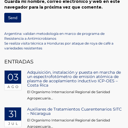
Guarda mi nombre, correo electrónico y web en este
navegador para la próxima vez que comente.
Navegación
Previous
Argentina: validan metodología en marco de programa de
Post
Resistencia a Antimicrobianos
de
Next
Se realiza visita técnica a Honduras por ataque de roya de café a
Post
variedades resistentes
entradas
ENTRADAS
Adquisición, instalación y puesta en marcha de
03
un espectrofotómetro de emisión atómica de
plasma de acoplamiento inductivo ICP-OES –
Costa Rica
AGO
El Organismo Internacional Regional de Sanidad
Agropecuaria...
Auxiliares de Tratamientos Cuarentenarios SITC
31
– Nicaragua
El Organismo Internacional Regional de Sanidad
JUL
Agropecuaria...