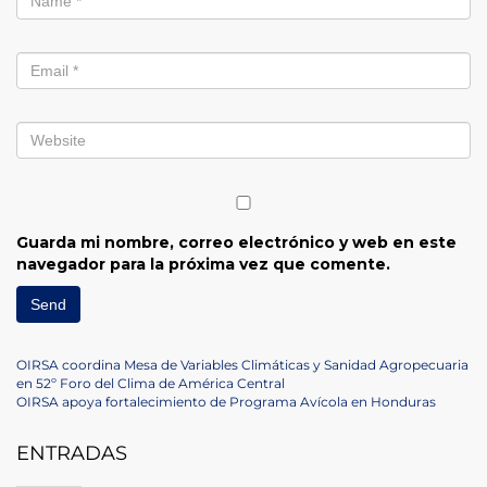
Guarda mi nombre, correo electrónico y web en este
navegador para la próxima vez que comente.
Navegación
Previous
OIRSA coordina Mesa de Variables Climáticas y Sanidad Agropecuaria
Post
en 52º Foro del Clima de América Central
de
Next
OIRSA apoya fortalecimiento de Programa Avícola en Honduras
Post
entradas
ENTRADAS