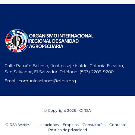
Calle Ramón Belloso, final pasaje Isolde, Colonia Escalón,
San Salvador, El Salvador. Teléfono:
(503) 2209-9200
Email: comunicaciones
@oirsa.org
© Copyright 2025 - OIRSA
OIRSA WebMail
Licitaciones
Empleos
Consultorías
Contacto
Política de privacidad