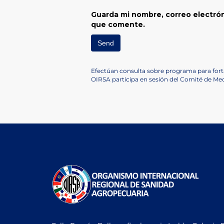
Guarda mi nombre, correo electrón
que comente.
Navegación
Previous
Efectúan consulta sobre programa para forta
Post
Next
OIRSA participa en sesión del Comité de Medi
de
Post
entradas