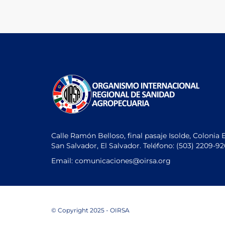
de
entradas
Calle Ramón Belloso, final pasaje Isolde, Colonia 
San Salvador, El Salvador. Teléfono:
(503) 2209-9
Email: comunicaciones
@oirsa.org
© Copyright 2025 - OIRSA