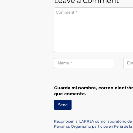
Leave a Comment
Guarda mi nombre, correo electrón
que comente.
Navegación
Previous
Reconocen al LARRSA como laboratorio de re
Post
Next
Panamá: Organismo participa en Feria de la
Post