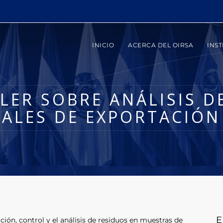
INICIO
ACERCA DEL OIRSA
INST
LER SOBRE ANÁLISIS D
TALES DE EXPORTACIÓ
E
ación, control y el análisis de residuos en muestras de