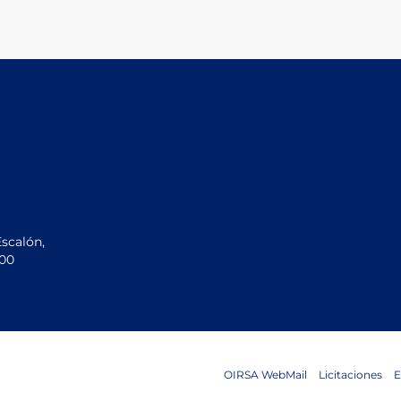
Escalón,
200
OIRSA WebMail
Licitaciones
E