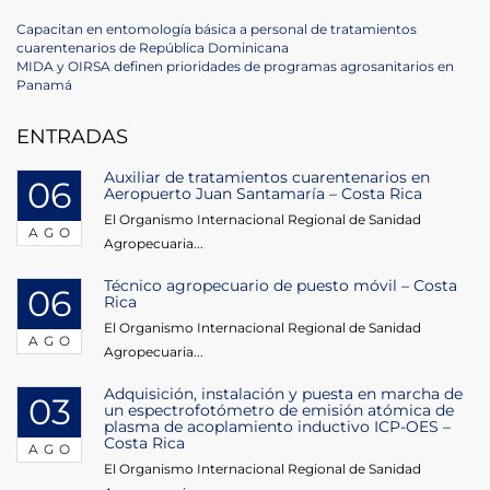
Navegación
Previous
Capacitan en entomología básica a personal de tratamientos
Post
cuarentenarios de República Dominicana
de
Next
MIDA y OIRSA definen prioridades de programas agrosanitarios en
Post
Panamá
entradas
ENTRADAS
Auxiliar de tratamientos cuarentenarios en
06
Aeropuerto Juan Santamaría – Costa Rica
El Organismo Internacional Regional de Sanidad
AGO
Agropecuaria...
Técnico agropecuario de puesto móvil – Costa
06
Rica
El Organismo Internacional Regional de Sanidad
AGO
Agropecuaria...
Adquisición, instalación y puesta en marcha de
03
un espectrofotómetro de emisión atómica de
plasma de acoplamiento inductivo ICP-OES –
Costa Rica
AGO
El Organismo Internacional Regional de Sanidad