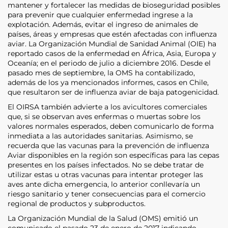
mantener y fortalecer las medidas de bioseguridad posibles
para prevenir que cualquier enfermedad ingrese a la
explotación. Además, evitar el ingreso de animales de
países, áreas y empresas que estén afectadas con influenza
aviar. La Organización Mundial de Sanidad Animal (OIE) ha
reportado casos de la enfermedad en África, Asia, Europa y
Oceanía; en el periodo de julio a diciembre 2016. Desde el
pasado mes de septiembre, la OMS ha contabilizado,
además de los ya mencionados informes, casos en Chile,
que resultaron ser de infl­uenza aviar de baja patogenicidad.
El OIRSA también advierte a los avicultores comerciales
que, si se observan aves enfermas o muertas sobre los
valores normales esperados, deben comunicarlo de forma
inmediata a las autoridades sanitarias. Asimismo, se
recuerda que las vacunas para la prevención de infl­uenza
Aviar disponibles en la región son específicas para las cepas
presentes en los países infectados. No se debe tratar de
utilizar estas u otras vacunas para intentar proteger las
aves ante dicha emergencia, lo anterior conllevaría un
riesgo sanitario y tener consecuencias para el comercio
regional de productos y subproductos.
La Organización Mundial de la Salud (OMS) emitió un
comunicado el pasado 23 de enero de 2017 indicando