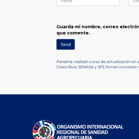
Guarda mi nombre, correo electrón
que comente.
Navegación
Previous
Panamá: realizan curso de actualización en
Post
Next
Costa Rica: SENASA y SFE firman convenio
de
Post
entradas