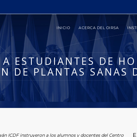
INICIO
ACERCA DEL OIRSA
INST
 A ESTUDIANTES DE H
N DE PLANTAS SANAS D
E
án ICDF instruyeron a los alumnos y docentes del Centro