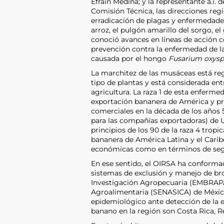
Efraín Medina; y la representante a.i. 
Comisión Técnica, las direcciones regi
erradicación de plagas y enfermedade
arroz, el pulgón amarillo del sorgo, e
conoció avances en líneas de acción c
prevención contra la enfermedad de l
causada por el hongo
Fusarium oxysp
La marchitez de las musáceas está re
tipo de plantas y está considerada ent
agricultura. La raza 1 de esta enferm
exportación bananera de América y pro
comerciales en la década de los años
para las compañías exportadoras) de US
principios de los 90 de la raza 4 tropi
bananera de América Latina y el Carib
económicas como en términos de segu
En ese sentido, el OIRSA ha conforma
sistemas de exclusión y manejo de bro
Investigación Agropecuaria (EMBRAPA)
Agroalimentaria (SENASICA) de México
epidemiológico ante detección de la 
banano en la región son Costa Rica, 