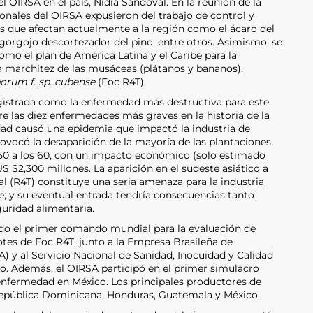
del OIRSA en el país, Nidia Sandoval. En la reunión de la
onales del OIRSA expusieron del trabajo de control y
s que afectan actualmente a la región como el ácaro del
l gorgojo descortezador del pino, entre otros. Asimismo, se
omo el plan de América Latina y el Caribe para la
a marchitez de las musáceas (plátanos y bananos),
orum f. sp. cubense
(Foc R4T).
gistrada como la enfermedad más destructiva para este
re las diez enfermedades más graves en la historia de la
edad causó una epidemia que impactó la industria de
vocó la desaparición de la mayoría de las plantaciones
 50 a los 60, con un impacto económico (solo estimado
 $2,300 millones. La aparición en el sudeste asiático a
cal (R4T) constituye una seria amenaza para la industria
e; y su eventual entrada tendría consecuencias tanto
ridad alimentaria.
do el primer comando mundial para la evaluación de
tes de Foc R4T, junto a la Empresa Brasileña de
 y al Servicio Nacional de Sanidad, Inocuidad y Calidad
. Además, el OIRSA participó en el primer simulacro
enfermedad en México. Los principales productores de
República Dominicana, Honduras, Guatemala y México.