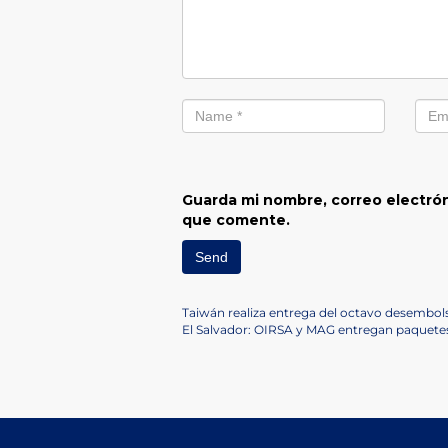
Guarda mi nombre, correo electrón
que comente.
Navegación
Previous
Taiwán realiza entrega del octavo desembol
Post
Next
El Salvador: OIRSA y MAG entregan paquetes 
de
Post
entradas