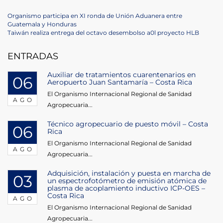
Navegación
Previous
Organismo participa en XI ronda de Unión Aduanera entre
Post
Guatemala y Honduras
de
Next
Taiwán realiza entrega del octavo desembolso a0l proyecto HLB
Post
entradas
ENTRADAS
Auxiliar de tratamientos cuarentenarios en
06
Aeropuerto Juan Santamaría – Costa Rica
El Organismo Internacional Regional de Sanidad
AGO
Agropecuaria...
Técnico agropecuario de puesto móvil – Costa
06
Rica
El Organismo Internacional Regional de Sanidad
AGO
Agropecuaria...
Adquisición, instalación y puesta en marcha de
03
un espectrofotómetro de emisión atómica de
plasma de acoplamiento inductivo ICP-OES –
Costa Rica
AGO
El Organismo Internacional Regional de Sanidad
Agropecuaria...