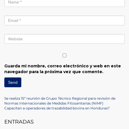
Guarda mi nombre, correo electrónico y web en este
navegador para la próxima vez que comente.
Navegación
Previous
Se realiza 15ª reunión de Grupo Técnico Regional para revisión de
Post
Normas Internacionales de Medidas Fitosanitarias (NIMF)
de
Next
Capacitan a operadores de trazabilidad bovina en Honduras?
Post
entradas
ENTRADAS