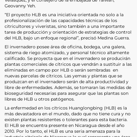
Geovanny Yeh.
“El proyecto HLB es una iniciativa orientada no solo a la
profesionalización de las capacidades técnicas de los
citricultores y viveristas, sino también a una importante
tarea de producción y orientación de estrategias de control
del HLB, bajo un enfoque regional”, precisó Medina Guerra.
El invernadero posee área de oficina, bodega, una galera,
sistema de riego atomizado, y personal técnico altamente
calificado. Se proyecta que en el invernadero se producirán
plantas comerciales de cítricos que vendrán a sustituir a las
eliminadas en campo por HLB o serán sembradas en
nuevas parcelas de cítricos. Las yemas y plantas que se
produzcan en el invernadero serán de alta productividad y
libre de enfermedades. Además, se tomaran las medidas de
bioseguridad necesarias para asegurar que las plantas son
libres de HLB u otros patógenos.
La enfermedad en los cítricos Huanglongbing (HLB) es la
más devastadora en el mundo, dado que no tiene cura y no
existen plantas resistentes o tolerantes para esta bacteria.
El HLB se encuentra presente en Nicaragua desde el año
2010. Por lo tanto, el HLB es una seria amenaza para la
industria citrícola de Nicaragua la cual representa una área