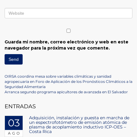
Guarda mi nombre, correo electrónico y web en este
navegador para la próxima vez que comente.
Navegación
Previous
OIRSA coordina mesa sobre variables climáticas y sanidad
Post
agropecuaria en Foro de Aplicación de los Pronósticos Climáticos a la
de
Seguridad Alimentaria
Next
Arranca segundo programa apicultores de avanzada en El Salvador
entradas
Post
ENTRADAS
Adquisición, instalación y puesta en marcha de
03
un espectrofotómetro de emisión atómica de
plasma de acoplamiento inductivo ICP-OES –
Costa Rica
AGO