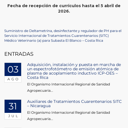
Fecha de recepción de currículos hasta el 5 abril de
2026.
Navegación
Previous
Suministro de Deltametrina, desinfectante y regulador de PH para el
Post
Servicio Internacional de Tratamientos Cuarentenarios (SITC)
de
Next
Médico Veterinario (a) para Subasta El Blanco – Costa Rica
Post
entradas
ENTRADAS
Adquisición, instalación y puesta en marcha de
03
un espectrofotómetro de emisión atómica de
plasma de acoplamiento inductivo ICP-OES –
Costa Rica
AGO
El Organismo Internacional Regional de Sanidad
Agropecuaria...
Auxiliares de Tratamientos Cuarentenarios SITC
31
– Nicaragua
El Organismo Internacional Regional de Sanidad
JUL
Agropecuaria...