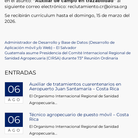
en el asunto:
“Auxiliar de campo en trazabilidad”
al
siguiente correo electrónico: reclutamiento.cr@oirsa.org
Se recibirán currículum hasta el domingo, 15 de marzo del
2026.
Navegación
Previous
Administrador de Desarrollo y Base de Datos (Desarrollo de
Post
Aplicación móvil y/o Web) – El Salvador
de
Next
Guatemala asume Presidencia del Comité Internacional Regional de
Post
Sanidad Agropecuaria (CIRSA) durante 73ª Reunión Ordinaria
entradas
ENTRADAS
Auxiliar de tratamientos cuarentenarios en
06
Aeropuerto Juan Santamaría – Costa Rica
El Organismo Internacional Regional de Sanidad
AGO
Agropecuaria...
Técnico agropecuario de puesto móvil – Costa
06
Rica
El Organismo Internacional Regional de Sanidad
AGO
Agropecuaria...