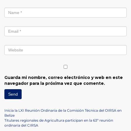
Guarda mi nombre, correo electrónico y web en este
navegador para la próxima vez que comente.
Navegación
Previous
Inicia la LXI Reunión Ordinaria de la Comisión Técnica del OIRSA en
Post
Belize
de
Next
Titulares regionales de Agricultura participan en la 63ª reunión
Post
ordinaria del CIRSA