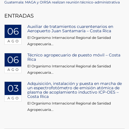
de
Next
Guatemala: MAGA y OIRSA realizan reunión técnico-administrativa
Post
entradas
ENTRADAS
Auxiliar de tratamientos cuarentenarios en
06
Aeropuerto Juan Santamaría – Costa Rica
El Organismo Internacional Regional de Sanidad
AGO
Agropecuaria...
Técnico agropecuario de puesto móvil – Costa
06
Rica
El Organismo Internacional Regional de Sanidad
AGO
Agropecuaria...
Adquisición, instalación y puesta en marcha de
03
un espectrofotómetro de emisión atómica de
plasma de acoplamiento inductivo ICP-OES –
Costa Rica
AGO
El Organismo Internacional Regional de Sanidad
Agropecuaria...