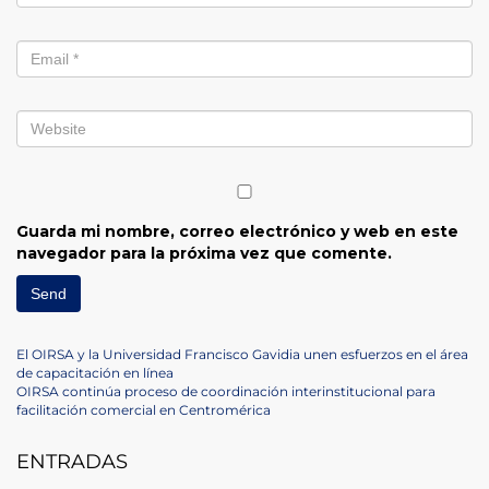
Guarda mi nombre, correo electrónico y web en este
navegador para la próxima vez que comente.
Navegación
Previous
El OIRSA y la Universidad Francisco Gavidia unen esfuerzos en el área
Post
de capacitación en línea
de
Next
OIRSA continúa proceso de coordinación interinstitucional para
Post
facilitación comercial en Centromérica
entradas
ENTRADAS