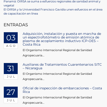
Navegación
Previous
Panamá: OIRSA se suma a esfuerzos regionales de sanidad animal y
Post
vegetal
de
Next
El OIRSA y la Universidad Francisco Gavidia unen esfuerzos en el área
Post
de capacitación en línea
entradas
ENTRADAS
Adquisición, instalación y puesta en marcha de
03
un espectrofotómetro de emisión atómica de
plasma de acoplamiento inductivo ICP-OES –
Costa Rica
AGO
El Organismo Internacional Regional de Sanidad
Agropecuaria...
Auxiliares de Tratamientos Cuarentenarios SITC
31
– Nicaragua
El Organismo Internacional Regional de Sanidad
JUL
Agropecuaria...
Oficial de inspección de embarcaciones – Costa
27
Rica
El Organismo Internacional Regional de Sanidad
JUL
Agropecuaria...