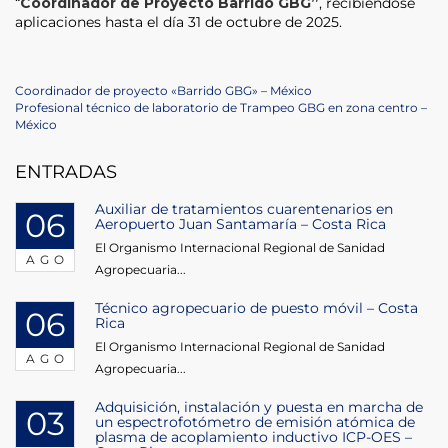
“
Coordinador de Proyecto Barrido GBG”
, recibiéndose
aplicaciones hasta el día 31 de octubre de 2025.
Navegación
Previous
Coordinador de proyecto «Barrido GBG» – México
Post
Next
Profesional técnico de laboratorio de Trampeo GBG en zona centro –
de
Post
México
entradas
ENTRADAS
Auxiliar de tratamientos cuarentenarios en
06
Aeropuerto Juan Santamaría – Costa Rica
El Organismo Internacional Regional de Sanidad
AGO
Agropecuaria...
Técnico agropecuario de puesto móvil – Costa
06
Rica
El Organismo Internacional Regional de Sanidad
AGO
Agropecuaria...
Adquisición, instalación y puesta en marcha de
03
un espectrofotómetro de emisión atómica de
plasma de acoplamiento inductivo ICP-OES –