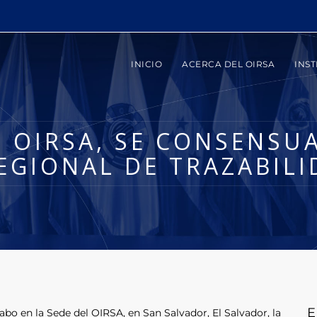
INICIO
ACERCA DEL OIRSA
INST
 OIRSA, SE CONSENSU
EGIONAL DE TRAZABILI
E
abo en la Sede del OIRSA, en San Salvador, El Salvador, la