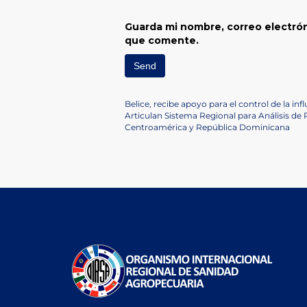
Guarda mi nombre, correo electrón
que comente.
Navegación
Previous
Belice, recibe apoyo para el control de la in
Post
Next
Articulan Sistema Regional para Análisis de
de
Post
Centroamérica y República Dominicana
entradas