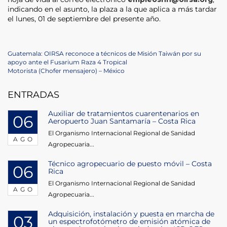
indicando en el asunto, la plaza a la que aplica a más tardar
el lunes, 01 de septiembre del presente año.
Navegación
Previous
Guatemala: OIRSA reconoce a técnicos de Misión Taiwán por su
Post
apoyo ante el Fusarium Raza 4 Tropical
de
Next
Motorista (Chofer mensajero) – México
Post
entradas
ENTRADAS
Auxiliar de tratamientos cuarentenarios en
06
Aeropuerto Juan Santamaría – Costa Rica
El Organismo Internacional Regional de Sanidad
AGO
Agropecuaria...
Técnico agropecuario de puesto móvil – Costa
06
Rica
El Organismo Internacional Regional de Sanidad
AGO
Agropecuaria...
Adquisición, instalación y puesta en marcha de
03
un espectrofotómetro de emisión atómica de