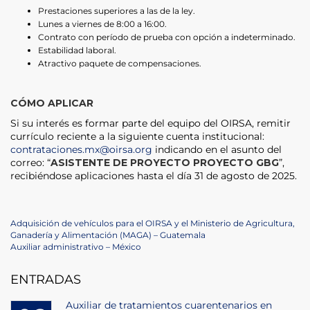
Prestaciones superiores a las de la ley.
Lunes a viernes de 8:00 a 16:00.
Contrato con período de prueba con opción a indeterminado.
Estabilidad laboral.
Atractivo paquete de compensaciones.
CÓMO APLICAR
Si su interés es formar parte del equipo del OIRSA, remitir
currículo reciente a la siguiente cuenta institucional:
contrataciones.mx@oirsa.org
indicando en el asunto del
correo: “
ASISTENTE DE PROYECTO PROYECTO GBG
”,
recibiéndose aplicaciones hasta el día 31 de agosto de 2025.
Navegación
Previous
Adquisición de vehículos para el OIRSA y el Ministerio de Agricultura,
Post
Ganadería y Alimentación (MAGA) – Guatemala
de
Next
Auxiliar administrativo – México
Post
entradas
ENTRADAS
Auxiliar de tratamientos cuarentenarios en