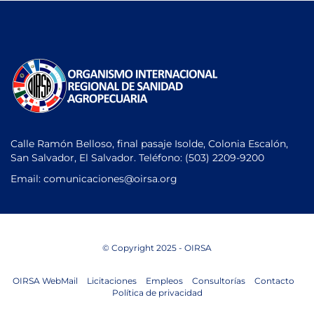
Calle Ramón Belloso, final pasaje Isolde, Colonia Escalón,
San Salvador, El Salvador. Teléfono:
(503) 2209-9200
Email: comunicaciones
@oirsa.org
© Copyright 2025 - OIRSA
OIRSA WebMail
Licitaciones
Empleos
Consultorías
Contacto
Política de privacidad