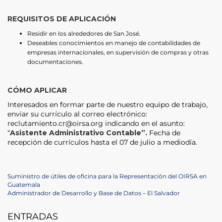
REQUISITOS DE APLICACIÓN
Residir en los alrededores de San José.
Deseables conocimientos en manejo de contabilidades de
empresas internacionales, en supervisión de compras y otras
documentaciones.
CÓMO APLICAR
Interesados en formar parte de nuestro equipo de trabajo,
enviar su currículo al correo electrónico:
reclutamiento.cr@oirsa.org indicando en el asunto:
“
Asistente Administrativo
Contable”.
Fecha de
recepción de currículos hasta el 07 de julio a mediodía.
Navegación
Previous
Suministro de útiles de oficina para la Representación del OIRSA en
Post
Guatemala
de
Next
Administrador de Desarrollo y Base de Datos – El Salvador
Post
entradas
ENTRADAS