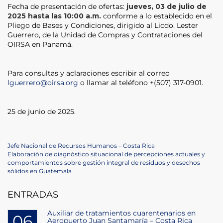
Fecha de presentación de ofertas:
jueves, 03 de julio de
2025 hasta las 10:00 a.m.
conforme a lo establecido en el
Pliego de Bases y Condiciones, dirigido al Licdo. Lester
Guerrero, de la Unidad de Compras y Contrataciones del
OIRSA en Panamá.
Para consultas y aclaraciones escribir al correo
lguerrero@oirsa.org
o llamar al teléfono +(507) 317-0901.
25 de junio de 2025.
Navegación
Previous
Jefe Nacional de Recursos Humanos – Costa Rica
Post
Next
Elaboración de diagnóstico situacional de percepciones actuales y
de
Post
comportamientos sobre gestión integral de residuos y desechos
sólidos en Guatemala
entradas
ENTRADAS
Auxiliar de tratamientos cuarentenarios en
06
Aeropuerto Juan Santamaría – Costa Rica