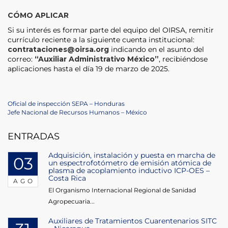
CÓMO APLICAR
Si su interés es formar parte del equipo del OIRSA, remitir
currículo reciente a la siguiente cuenta institucional:
contrataciones@oirsa.org
indicando en el asunto del
correo:
“Auxiliar Administrativo México”
, recibiéndose
aplicaciones hasta el día 19 de marzo de 2025.
Navegación
Previous
Oficial de inspección SEPA – Honduras
Post
Next
Jefe Nacional de Recursos Humanos – México
de
Post
ENTRADAS
entradas
Adquisición, instalación y puesta en marcha de
03
un espectrofotómetro de emisión atómica de
plasma de acoplamiento inductivo ICP-OES –
Costa Rica
AGO
El Organismo Internacional Regional de Sanidad
Agropecuaria...
Auxiliares de Tratamientos Cuarentenarios SITC