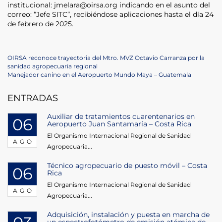
institucional: jmelara@oirsa.org indicando en el asunto del
correo: “Jefe SITC”, recibiéndose aplicaciones hasta el día 24
de febrero de 2025.
Navegación
Previous
OIRSA reconoce trayectoria del Mtro. MVZ Octavio Carranza por la
Post
sanidad agropecuaria regional
de
Next
Manejador canino en el Aeropuerto Mundo Maya – Guatemala
Post
entradas
ENTRADAS
Auxiliar de tratamientos cuarentenarios en
06
Aeropuerto Juan Santamaría – Costa Rica
El Organismo Internacional Regional de Sanidad
AGO
Agropecuaria...
Técnico agropecuario de puesto móvil – Costa
06
Rica
El Organismo Internacional Regional de Sanidad
AGO
Agropecuaria...
Adquisición, instalación y puesta en marcha de