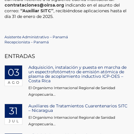
contrataciones@oirsa.org
indicando en el asunto del
correo:
“Auxiliar SITC”
, recibiéndose aplicaciones hasta el
día 31 de enero de 2025.
Navegación
Previous
Asistente Administrativo – Panamá
Post
Next
Recepcionista – Panamá
de
Post
ENTRADAS
entradas
Adquisición, instalación y puesta en marcha de
03
un espectrofotómetro de emisión atómica de
plasma de acoplamiento inductivo ICP-OES –
Costa Rica
AGO
El Organismo Internacional Regional de Sanidad
Agropecuaria...
Auxiliares de Tratamientos Cuarentenarios SITC
31
– Nicaragua
El Organismo Internacional Regional de Sanidad
JUL
Agropecuaria...