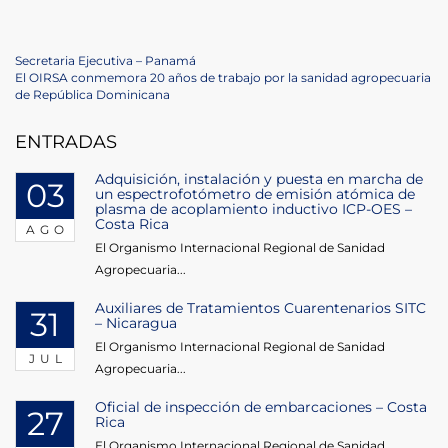
Navegación
Previous
Secretaria Ejecutiva – Panamá
Post
Next
El OIRSA conmemora 20 años de trabajo por la sanidad agropecuaria
de
Post
de República Dominicana
entradas
ENTRADAS
Adquisición, instalación y puesta en marcha de
03
un espectrofotómetro de emisión atómica de
plasma de acoplamiento inductivo ICP-OES –
Costa Rica
AGO
El Organismo Internacional Regional de Sanidad
Agropecuaria...
Auxiliares de Tratamientos Cuarentenarios SITC
31
– Nicaragua
El Organismo Internacional Regional de Sanidad
JUL
Agropecuaria...
Oficial de inspección de embarcaciones – Costa
27
Rica
El Organismo Internacional Regional de Sanidad