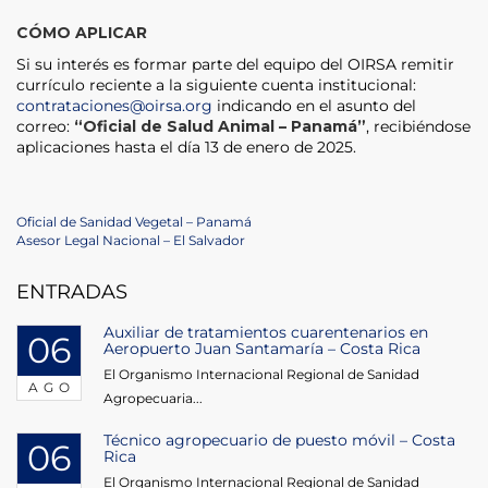
CÓMO APLICAR
Si su interés es formar parte del equipo del OIRSA remitir
currículo reciente a la siguiente cuenta institucional:
contrataciones@oirsa.org
indicando en el asunto del
correo:
“Oficial de Salud Animal – Panamá”
, recibiéndose
aplicaciones hasta el día 13 de enero de 2025.
Navegación
Previous
Oficial de Sanidad Vegetal – Panamá
Post
Next
Asesor Legal Nacional – El Salvador
de
Post
ENTRADAS
entradas
Auxiliar de tratamientos cuarentenarios en
06
Aeropuerto Juan Santamaría – Costa Rica
El Organismo Internacional Regional de Sanidad
AGO
Agropecuaria...
Técnico agropecuario de puesto móvil – Costa
06
Rica
El Organismo Internacional Regional de Sanidad