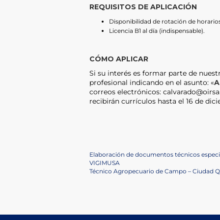
REQUISITOS DE APLICACIÓN
Disponibilidad de rotación de horario
Licencia B1 al día (indispensable).
CÓMO APLICAR
Si su interés es formar parte de nuestr
profesional indicando en el asunto: «
A
correos electrónicos: calvarado@oirs
recibirán currículos hasta el 16 de di
Navegación
Previous
Elaboración de documentos técnicos especi
Post
VIGIMUSA
de
Next
Técnico Agropecuario de Campo – Ciudad Q
Post
entradas