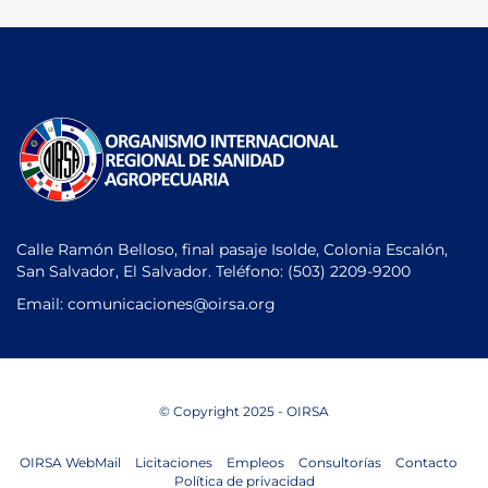
Calle Ramón Belloso, final pasaje Isolde, Colonia Escalón,
San Salvador, El Salvador. Teléfono:
(503) 2209-9200
Email: comunicaciones
@oirsa.org
© Copyright 2025 - OIRSA
OIRSA WebMail
Licitaciones
Empleos
Consultorías
Contacto
Política de privacidad