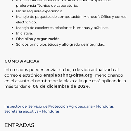
preferencia Técnico de Laboratorio.
No se requiere experiencia.
Manejo de paquetes de computación: Microsoft Office y correo
electrónico.
Manejo de excelentes relaciones humanas y públicas.
Iniciativa.
Disciplina y organización.
Sólidos principios éticos y alto grado de integridad.
CÓMO APLICAR
Interesados pueden enviar su hoja de vida actualizada al
correo electrónico
empleoshn@oirsa.org
,
mencionando
en el asunto el nombre de la plaza a la que está aplicando, a
más tardar el
06 de diciembre de 2024
.
Navegación
Previous
Inspector del Servicio de Protección Agropecuaria – Honduras
Post
Next
Secretaria ejecutiva – Honduras
de
Post
ENTRADAS
entradas