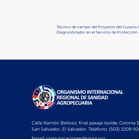
Navegación
Previous
Técnico de campo del Proyecto del Gusano
Post
Next
Diagnosticador en el Servicio de Protecció
de
Post
entradas
Calle Ramón Belloso, final pasaje Isolde, Colonia 
San Salvador, El Salvador. Teléfono:
(503) 2209-9
Email: comunicaciones
@oirsa.org