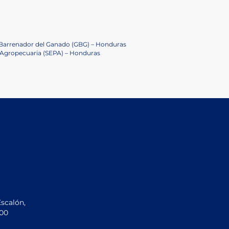
 Barrenador del Ganado (GBG) – Honduras
n Agropecuaria (SEPA) – Honduras
Escalón,
200