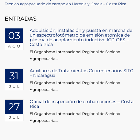
de
Next
Técnico agropecuario de campo en Heredia y Grecia – Costa Rica
Post
entradas
ENTRADAS
Adquisición, instalación y puesta en marcha de
03
un espectrofotómetro de emisión atómica de
plasma de acoplamiento inductivo ICP-OES –
Costa Rica
AGO
El Organismo Internacional Regional de Sanidad
Agropecuaria...
Auxiliares de Tratamientos Cuarentenarios SITC
31
– Nicaragua
El Organismo Internacional Regional de Sanidad
JUL
Agropecuaria...
Oficial de inspección de embarcaciones – Costa
27
Rica
El Organismo Internacional Regional de Sanidad
JUL
Agropecuaria...