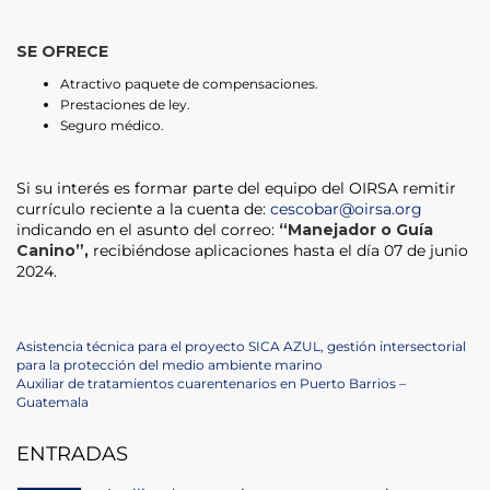
SE OFRECE
Atractivo paquete de compensaciones.
Prestaciones de ley.
Seguro médico.
Si su interés es formar parte del equipo del OIRSA remitir
currículo reciente a la cuenta de:
cescobar@oirsa.org
indicando en el asunto del correo:
“Manejador o Guía
Canino”,
recibiéndose aplicaciones hasta el día 07 de junio
2024.
Navegación
Previous
Asistencia técnica para el proyecto SICA AZUL, gestión intersectorial
Post
para la protección del medio ambiente marino
de
Next
Auxiliar de tratamientos cuarentenarios en Puerto Barrios –
Post
Guatemala
entradas
ENTRADAS