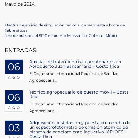
Mayo de 2024.
Navegación
Previous
Efectúan ejercicio de simulación regional de respuesta a brote de
Post
fiebre aftosa
de
Next
Jefe de puesto del SITC en puerto Manzanillo, Colima – México
Post
entradas
ENTRADAS
Auxiliar de tratamientos cuarentenarios en
06
Aeropuerto Juan Santamaría – Costa Rica
El Organismo Internacional Regional de Sanidad
AGO
Agropecuaria...
Técnico agropecuario de puesto móvil – Costa
06
Rica
El Organismo Internacional Regional de Sanidad
AGO
Agropecuaria...
Adquisición, instalación y puesta en marcha de
03
un espectrofotómetro de emisión atómica de
plasma de acoplamiento inductivo ICP-OES –
Costa Rica