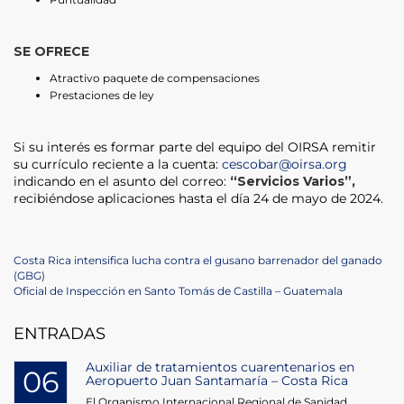
SE OFRECE
Atractivo paquete de compensaciones
Prestaciones de ley
Si su interés es formar parte del equipo del OIRSA remitir
su currículo reciente a la cuenta:
cescobar@oirsa.org
indicando en el asunto del correo:
“Servicios Varios”,
recibiéndose aplicaciones hasta el día 24 de mayo de 2024.
Navegación
Previous
Costa Rica intensifica lucha contra el gusano barrenador del ganado
Post
(GBG)
de
Next
Oficial de Inspección en Santo Tomás de Castilla – Guatemala
Post
entradas
ENTRADAS
Auxiliar de tratamientos cuarentenarios en
06
Aeropuerto Juan Santamaría – Costa Rica
El Organismo Internacional Regional de Sanidad