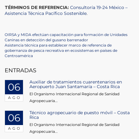
TÉRMINOS DE REFERENCIA:
Consultoría 19-24 México –
Asistencia Técnica Pacífico Sostenible
.
Navegación
Previous
OIRSA y MIDA efectúan capacitación para formación de Unidades
Post
Caninas en detección del gusano barrenador
de
Next
Asistencia técnica para establecer marco de referencia de
Post
gobernanza de pesca recreativa en ecosistemas en países de
entradas
Centroamérica
ENTRADAS
Auxiliar de tratamientos cuarentenarios en
06
Aeropuerto Juan Santamaría – Costa Rica
El Organismo Internacional Regional de Sanidad
AGO
Agropecuaria...
Técnico agropecuario de puesto móvil – Costa
06
Rica
El Organismo Internacional Regional de Sanidad
AGO
Agropecuaria...