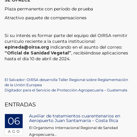
SE OFRECE
Plaza permanente con período de prueba
Atractivo paquete de compensaciones
Si su interés es formar parte del equipo del OIRSA remitir
currículo reciente a la cuenta institucional:
epineda@oirsa.org
indicando en el asunto del correo:
“Oficial de Sanidad Vegetal”
, recibiéndose aplicaciones
hasta el día 10 de abril de 2024.
Navegación
Previous
El Salvador: OIRSA desarrolla Taller Regional sobre Reglamentación
Post
de la Unión Europea
de
Next
Digitador para el Servicio de Protección Agropecuaria – Guatemala
Post
entradas
ENTRADAS
Auxiliar de tratamientos cuarentenarios en
06
Aeropuerto Juan Santamaría – Costa Rica
El Organismo Internacional Regional de Sanidad
AGO
Agropecuaria...