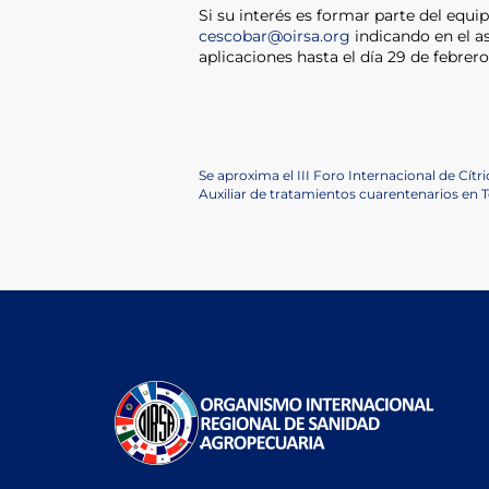
Si su interés es formar parte del equip
cescobar@oirsa.org
indicando en el a
aplicaciones hasta el día 29 de febrer
Navegación
Previous
Se aproxima el III Foro Internacional de Cít
Post
Next
Auxiliar de tratamientos cuarentenarios e
de
Post
entradas