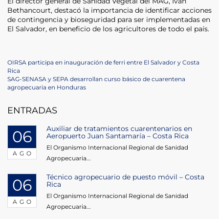
El director general de Sanidad Vegetal del MAG, Iván
Bethancourt, destacó la importancia de identificar acciones
de contingencia y bioseguridad para ser implementadas en
El Salvador, en beneficio de los agricultores de todo el país.
Navegación
Previous
OIRSA participa en inauguración de ferri entre El Salvador y Costa
Post
Rica
de
Next
SAG-SENASA y SEPA desarrollan curso básico de cuarentena
Post
agropecuaria en Honduras
entradas
ENTRADAS
Auxiliar de tratamientos cuarentenarios en
06
Aeropuerto Juan Santamaría – Costa Rica
El Organismo Internacional Regional de Sanidad
AGO
Agropecuaria...
Técnico agropecuario de puesto móvil – Costa
06
Rica
El Organismo Internacional Regional de Sanidad
AGO
Agropecuaria...