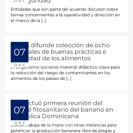
Bioseguridad
DEC
Entidades que son parte del acuerdo discuten sobre
temas concernientes a la operatividad y dirección en
el marco de la […]
OIRSA difunde colección de ocho
07
manuales de buenas prácticas e
inocuidad de los alimentos
DEC
El Organismo socializó material didáctico clave para
la reducción del riesgo de contaminantes en los
alimentos de los países de […]
Se efectuó primera reunión del
07
comité fitosanitario del banano en
República Dominicana
DEC
OIRSA trabaja de la mano con otras instancias para
potenciar la producción bananera libre de plagas y