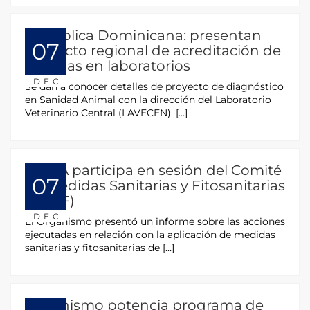
República Dominicana: presentan
07
proyecto regional de acreditación de
pruebas en laboratorios
DEC
Se dan a conocer detalles de proyecto de diagnóstico
en Sanidad Animal con la dirección del Laboratorio
Veterinario Central (LAVECEN). […]
OIRSA participa en sesión del Comité
07
de Medidas Sanitarias y Fitosanitarias
(CMSF)
DEC
El Organismo presentó un informe sobre las acciones
ejecutadas en relación con la aplicación de medidas
sanitarias y fitosanitarias de […]
Organismo potencia programa de