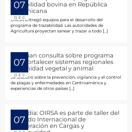
07
trazabilidad bovina en República
Dominicana
DEC
OIRSA entregó equipos para el desarrollo del
programa de trazabilidad. Las autoridades de
Agricultura proyectan sanear y trazar a todo […]
Efectúan consulta sobre programa
07
para fortalecer sistemas regionales
de sanidad vegetal y animal
DEC
Se discutió sobre la prevención, vigilancia y el control
de plagas y enfermedades en Centroamérica y
experiencias de otros países […]
Tailandia: OIRSA es parte de taller del
07
Acuerdo Internacional de
Cooperación en Cargas y