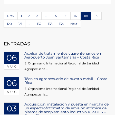
Prev
1
2
3
…
115
116
117
118
119
120
121
…
132
133
134
Next
ENTRADAS
Auxiliar de tratamientos cuarentenarios en
06
Aeropuerto Juan Santamaría – Costa Rica
El Organismo Internacional Regional de Sanidad
AUG
Agropecuaria...
Técnico agropecuario de puesto móvil – Costa
06
Rica
El Organismo Internacional Regional de Sanidad
AUG
Agropecuaria...
Adquisición, instalación y puesta en marcha de
03
un espectrofotómetro de emisión atómica de
plasma de acoplamiento inductivo ICP-OES –