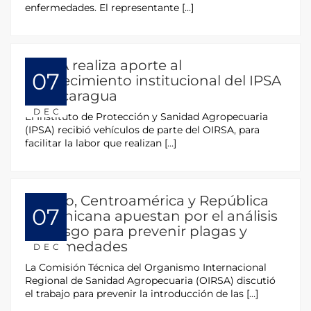
enfermedades. El representante […]
OIRSA realiza aporte al
07
fortalecimiento institucional del IPSA
en Nicaragua
DEC
El Instituto de Protección y Sanidad Agropecuaria
(IPSA) recibió vehículos de parte del OIRSA, para
facilitar la labor que realizan […]
México, Centroamérica y República
07
Dominicana apuestan por el análisis
de riesgo para prevenir plagas y
enfermedades
DEC
La Comisión Técnica del Organismo Internacional
Regional de Sanidad Agropecuaria (OIRSA) discutió
el trabajo para prevenir la introducción de las […]