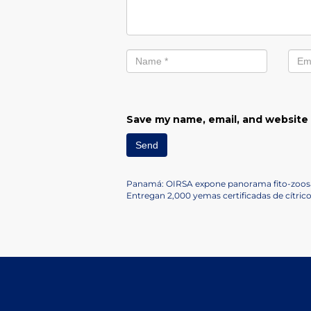
Save my name, email, and website 
Post
Previous
Panamá: OIRSA expone panorama fito-zoos
Post
Next
Entregan 2,000 yemas certificadas de cítric
navigation
Post