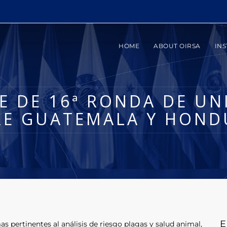
HOME
ABOUT OIRSA
INS
TE DE 16ª RONDA DE U
RE GUATEMALA Y HOND
E
 pertinentes al análisis de riesgo plagas y salud animal,