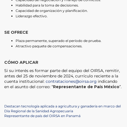
Habilidad para la toma de decisiones.
Capacidad de organización y planificación.
Liderazgo efectivo.
SE OFRECE
Plaza permanente, superado el período de prueba.
Atractivo paquete de compensaciones.
CÓMO APLICAR
Si su interés es formar parte del equipo del OIRSA, remitir,
antes del 25 de noviembre de 2024, currículo reciente a la
cuenta institucional:
contrataciones@oirsa.org
indicando
en el asunto del correo: “
Representante de País México
”.
Post
Previous
Destacan tecnología aplicada a agricultura y ganadería en marco del
Post
Día Regional de la Sanidad Agropecuaria
navigation
Next
Representante de país del OIRSA en Panamá
Post