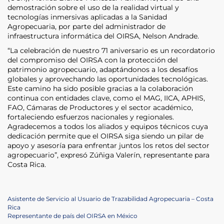
demostración sobre el uso de la realidad virtual y
tecnologías inmersivas aplicadas a la Sanidad
Agropecuaria, por parte del administrador de
infraestructura informática del OIRSA, Nelson Andrade.
“La celebración de nuestro 71 aniversario es un recordatorio
del compromiso del OIRSA con la protección del
patrimonio agropecuario, adaptándonos a los desafíos
globales y aprovechando las oportunidades tecnológicas.
Este camino ha sido posible gracias a la colaboración
continua con entidades clave, como el MAG, IICA, APHIS,
FAO, Cámaras de Productores y el sector académico,
fortaleciendo esfuerzos nacionales y regionales.
Agradecemos a todos los aliados y equipos técnicos cuya
dedicación permite que el OIRSA siga siendo un pilar de
apoyo y asesoría para enfrentar juntos los retos del sector
agropecuario”, expresó Zúñiga Valerín, representante para
Costa Rica.
Post
Previous
Asistente de Servicio al Usuario de Trazabilidad Agropecuaria – Costa
Post
Rica
navigation
Next
Representante de país del OIRSA en México
Post