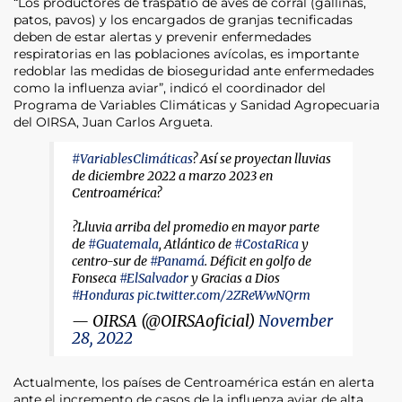
“Los productores de traspatio de aves de corral (gallinas,
patos, pavos) y los encargados de granjas tecnificadas
deben de estar alertas y prevenir enfermedades
respiratorias en las poblaciones avícolas, es importante
redoblar las medidas de bioseguridad ante enfermedades
como la influenza aviar”, indicó el coordinador del
Programa de Variables Climáticas y Sanidad Agropecuaria
del OIRSA, Juan Carlos Argueta.
#VariablesClimáticas
? Así se proyectan lluvias
de diciembre 2022 a marzo 2023 en
Centroamérica?
?Lluvia arriba del promedio en mayor parte
de
#Guatemala
, Atlántico de
#CostaRica
y
centro-sur de
#Panamá
. Déficit en golfo de
Fonseca
#ElSalvador
y Gracias a Dios
#Honduras
pic.twitter.com/2ZReWwNQrm
— OIRSA (@OIRSAoficial)
November
28, 2022
Actualmente, los países de Centroamérica están en alerta
ante el incremento de casos de la influenza aviar de alta