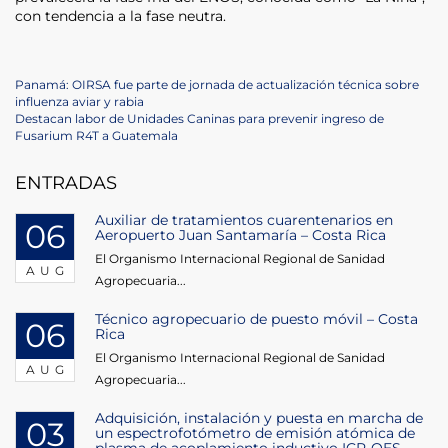
con tendencia a la fase neutra.
Post
Previous
Panamá: OIRSA fue parte de jornada de actualización técnica sobre
Post
influenza aviar y rabia
navigation
Next
Destacan labor de Unidades Caninas para prevenir ingreso de
Post
Fusarium R4T a Guatemala
ENTRADAS
Auxiliar de tratamientos cuarentenarios en
06
Aeropuerto Juan Santamaría – Costa Rica
El Organismo Internacional Regional de Sanidad
AUG
Agropecuaria...
Técnico agropecuario de puesto móvil – Costa
06
Rica
El Organismo Internacional Regional de Sanidad
AUG
Agropecuaria...
Adquisición, instalación y puesta en marcha de
03
un espectrofotómetro de emisión atómica de