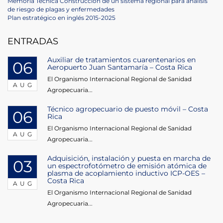
Post
Previous
Memoria Técnica Construcción de un sistema regional para análisis
Post
de riesgo de plagas y enfermedades
navigation
Next
Plan estratégico en inglés 2015-2025
Post
ENTRADAS
Auxiliar de tratamientos cuarentenarios en
06
Aeropuerto Juan Santamaría – Costa Rica
El Organismo Internacional Regional de Sanidad
AUG
Agropecuaria...
Técnico agropecuario de puesto móvil – Costa
06
Rica
El Organismo Internacional Regional de Sanidad
AUG
Agropecuaria...
Adquisición, instalación y puesta en marcha de
03
un espectrofotómetro de emisión atómica de
plasma de acoplamiento inductivo ICP-OES –
Costa Rica
AUG
El Organismo Internacional Regional de Sanidad
Agropecuaria...