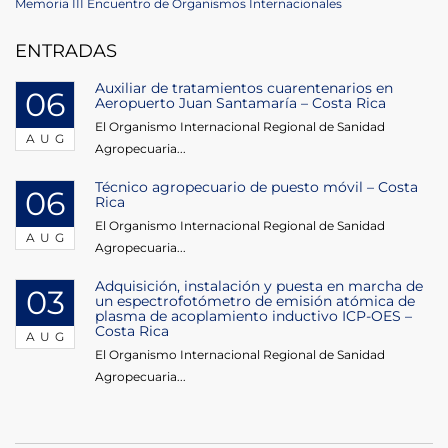
Post
Next
Memoria III Encuentro de Organismos Internacionales
navigation
Post
ENTRADAS
Auxiliar de tratamientos cuarentenarios en
06
Aeropuerto Juan Santamaría – Costa Rica
El Organismo Internacional Regional de Sanidad
AUG
Agropecuaria...
Técnico agropecuario de puesto móvil – Costa
06
Rica
El Organismo Internacional Regional de Sanidad
AUG
Agropecuaria...
Adquisición, instalación y puesta en marcha de
03
un espectrofotómetro de emisión atómica de
plasma de acoplamiento inductivo ICP-OES –
Costa Rica
AUG
El Organismo Internacional Regional de Sanidad
Agropecuaria...